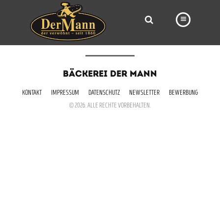
PRODUKTE
BÄCKEREI DER MANN
FILIALEN
KONTAKT
IMPRESSUM
DATENSCHUTZ
NEWSLETTER
BEWERBUNG
BÄCKEREI
© 2026. ALLE RECHTE VORBEHALTEN.
BROTWAY
VORBESTELLUNG
NEWS
KARRIERE
VIDEOS