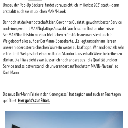
Umbau der Pop-Up Bäckerei findet voraussichtlich im Herbst 2021 statt – dann
erstrahlt auch sie im üblichen MANN-Look.
Dennoch ist die Kernbotschaft klar: Gewohnte Qualität, gewohnt bester Service
und eine gewohnt MANNigfaltige Auswahl. Von frischen Broten über süsse
SchMANNkerl bis hin zu einer köstlichen Frühstücksauswahl steht auch in
Weigelsdorf alles auf der
DerMann
-Speisekarte. „Es liegt uns sehr am Herzen
unsere niederösterreichischen Wurzeln weiter zu kräftigen. Wir sind deshalb sehr
erfreut mit Weigelsdorf einen weiteren Standort ausserhalb Wiens betreiben zu
dürfen. Die Filiale sieht zwar äusserlich noch anders aus – die Qualität und der
Service sind selbstverständlich unverändert auf höchstem MANN-Niveau“, so
Kurt Mann.
Die neue
DerMann
Filiale in der Kienergasse 1 hat täglich und auch an Feiertagen
geöffnet.
Hier geht’s zur Filiale.