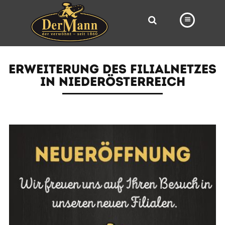
PRODUKTE
ERWEITERUNG DES FILIALNETZES
FILIALEN
IN NIEDERÖSTERREICH
BÄCKEREI
BROTWAY
VORBESTELLUNG
NEWS
KARRIERE
VIDEOS