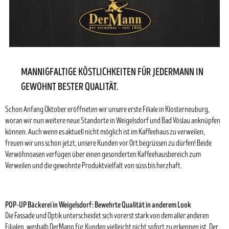
MANNIGFALTIGE KÖSTLICHKEITEN FÜR JEDERMANN IN
GEWOHNT BESTER QUALITÄT.
Schon Anfang Oktober eröffneten wir unsere erste Filiale in Klosterneuburg,
woran wir nun weitere neue Standorte in Weigelsdorf und Bad Vöslau anknüpfen
können. Auch wenn es aktuell nicht möglich ist im Kaffeehaus zu verweilen,
freuen wir uns schon jetzt, unsere Kunden vor Ort begrüssen zu dürfen! Beide
Verwöhnoasen verfügen über einen gesonderten Kaffeehausbereich zum
Verweilen und die gewohnte Produktvielfalt von süss bis herzhaft.
POP-UP Bäckerei in Weigelsdorf: Bewehrte Qualität in anderem Look
Die Fassade und Optik unterscheidet sich vorerst stark von dem aller anderen
Filialen, weshalb
DerMann
für Kunden vielleicht nicht sofort zu erkennen ist. Der