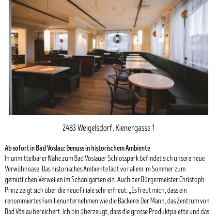
2483 Weigelsdorf, Kienergasse 1
Ab sofort in Bad Vöslau: Genuss in historischem Ambiente
In unmittelbarer Nähe zum Bad Vöslauer Schlosspark befindet sich unsere neue
Verwöhnoase. Das historisches Ambiente lädt vor allem im Sommer zum
gemütlichen Verweilen im Schanigarten ein. Auch der Bürgermeister Christoph
Prinz zeigt sich über die neue Filiale sehr erfreut: „Es freut mich, dass ein
renommiertes Familienunternehmen wie die Bäckerei Der Mann, das Zentrum von
Bad Vöslau bereichert. Ich bin überzeugt, dass die grosse Produktpalette und das