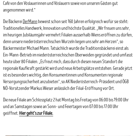
Café von den Vöslauerinnen und Vöslauern sowie von unseren Gästen gut
angenommen wird.“
Die Bäckerei
DerMann
beweist schon seit 160 Jahren erfolgreich wofür sie steht:
Traditionelles Handwerk, Innovation und höchste Qualität. „Wir freuen uns sehr,
im heurigen Jubiläumsjahr vermehrt Filialen ausserhalb Wiens eröffnen zu dürfen,
denn unsere niederösterreichischen Wurzeln liegen uns sehr am Herzen“, so
Bäckermeister Michael Mann. Tatsächlich wurde die Traditionsbäckerei einst als
Ein-Mann-Betrieb im niederösterreichischen Oberweiden gegründet und umfasst
heute über 80 Filialen. „Es freut mich, dass durch diesen neuen Standort die
regionale Kaufkraft gestärkt wird und neue Arbeitsplätze entstehen. Gerade jetzt
ist es besonders wichtig, den Konsumentinnen und Konsumenten regionale
Versorgungssicherheit anzubieten“, so AK Niederösterreich-Präsident und ÖGB
NÖ-Vorsitzender Markus Wieser anlässlich der Filial-Eröffnung vor Ort.
Die neue Filiale am Schlossplatz 2 hat Montag bis Freitag von 06:00 bis 19:00 Uhr
und an Samstagen sowie an Sonn- und Feiertagen von 07:00 bis 17:00 Uhr
geöffnet.
Hier geht’s zur Filiale.