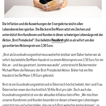
Die Inflation und die Auswirkungen der Energiekrise sind in allen
Lebensbereichen spürbar. Die Bäckerei DerMann setzt ein Zeichen und
unterstützt ihre Kundinnen und Kunden in dieser schwierigen Lebenslage mit der
Aktion „Brot Preisdeckel“: Das beliebte
Hausbrot
gibt es ab sofort um den
garantierten Aktionspreis von 2,50 Euro.
„Brot als Grundnahrungsmittel muss weiterhin leistbar sein! Daher bieten wir ab
sofort das beliebte DerMann Hausbrot zu einem Aktionspreis von 2,50 Euro für ein
Kilo an – und das garantiert, komme was wolle“, unterstreicht Bäckermeister
Michael Mann die Relevanz der Brot Preisdeckel Aktion. Bisher hat ein Kilo
Hausbrot bei DerMann 3,95 Euro gekostet.
Brot ist ein Grundnahrungsmittel und in Österreich höchst beliebt, Herr und Frau
Österreicher essen durchschnittlich 50 Kilo Brot pro Jahr. Doch auch das
Grundnahrungsmittel ist von der aktuellen Inflation betroffen: „Wir möchten
unseren Kundinnen und Kunden besonders in diesen schwierigen Lebenslagen
unterstützen und sicherstellen, dass sie sich Brot weiterhin leisten können“, so