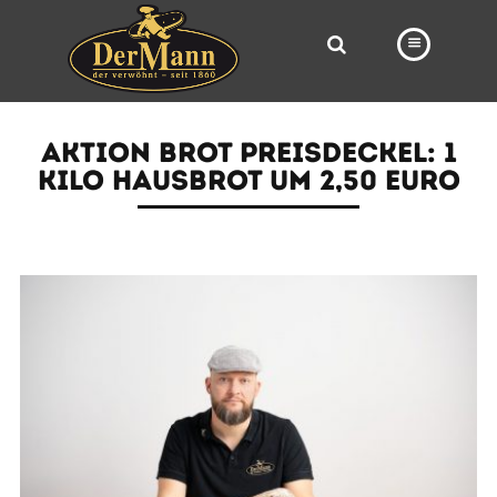
PRODUKTE
AKTION BROT PREISDECKEL: 1
FILIALEN
KILO HAUSBROT UM 2,50 EURO
BÄCKEREI
BROTWAY
VORBESTELLUNG
NEWS
KARRIERE
VIDEOS