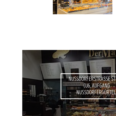
NUSSDORFERSTRASSE ST
(U6, AUFGANG
NUSSDORFERGÜRTEL