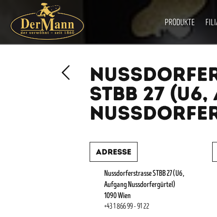
PRODUKTE
FIL
NUSSDORFE
STBB 27 (U6
NUSSDORFER
Adresse
Nussdorferstrasse STBB 27 (U6,
Aufgang Nussdorfergürtel)
1090 Wien
+43 1 866 99 - 91 22