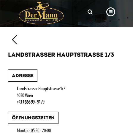
PRODUKTE
FILIALEN
LANDSTRASSER HAUPTSTRASSE 1/3
BÄCKEREI
BROTWAY
Adresse
VORBESTELLUNG
Landstrasser Hauptstrasse 1/3
NEWS
1030 Wien
+43 1 866 99 - 91 79
KARRIERE
Öffnungszeiten
VIDEOS
Montag: 05:30 - 20:00