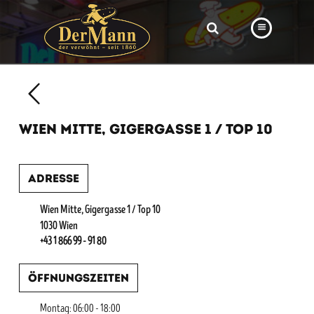
PRODUKTE
FILIALEN
WIEN MITTE, GIGERGASSE 1 / TOP 10
BÄCKEREI
BROTWAY
Adresse
VORBESTELLUNG
Wien Mitte, Gigergasse 1 / Top 10
NEWS
1030 Wien
+43 1 866 99 - 91 80
KARRIERE
Öffnungszeiten
VIDEOS
Montag: 06:00 - 18:00