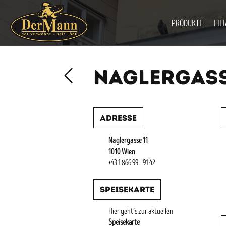
PRODUKTE
FIL
NAGLERGASS
Adresse
Naglergasse 11
1010 Wien
+43 1 866 99 - 91 42
Speisekarte
Hier geht’s zur aktuellen
Speisekarte