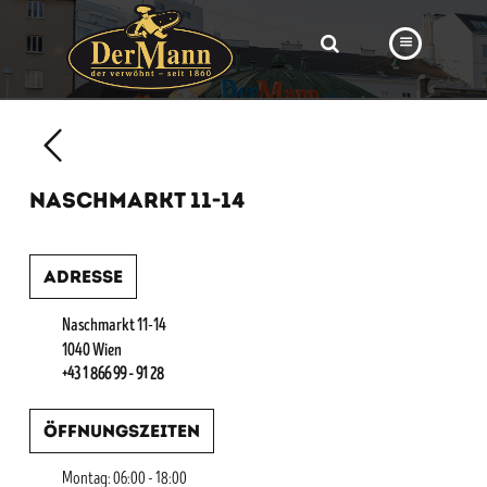
PRODUKTE
FILIALEN
NASCHMARKT 11-14
BÄCKEREI
BROTWAY
Adresse
VORBESTELLUNG
Naschmarkt 11-14
NEWS
1040 Wien
+43 1 866 99 - 91 28
KARRIERE
Öffnungszeiten
VIDEOS
Montag: 06:00 - 18:00