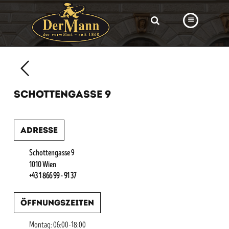
PRODUKTE
FILIALEN
SCHOTTENGASSE 9
BÄCKEREI
BROTWAY
Adresse
VORBESTELLUNG
Schottengasse 9
NEWS
1010 Wien
+43 1 866 99 - 91 37
KARRIERE
Öffnungszeiten
VIDEOS
Montag: 06:00-18:00