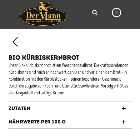
PRODUKTE
FILIALEN
BIO KÜRBISKERNBROT
BÄCKEREI
Unser Bio-Kürbiskernbrot ist ein Weizenspezialbrot. Die kraftspendenden
Kürbiskerne sind reich an hochwertigen Ölen und verleihen dem Brot – in
BROTWAY
Kombination mit den Kürbisstücken – seinen besonderen Geschmack.
VORBESTELLUNG
Durch die Zugabe von Koch- und Quellstück sowie einem Vorteig erhält es
eine langanhaltend saftige Krume.
NEWS
Zutaten
KARRIERE
Nährwerte per 100 g
VIDEOS