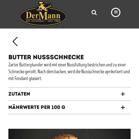
PRODUKTE
FILIALEN
BUTTER NUSSSCHNECKE
BÄCKEREI
Zarter Butterplunder wird mit einer Nussfüllung bestrichen und zu einer
Schnecke gerollt. Nach dem backen, wird die Nussschnecke aprikotiert und
BROTWAY
mit Fondant glasiert.
VORBESTELLUNG
Zutaten
NEWS
Nährwerte per 100 g
KARRIERE
VIDEOS