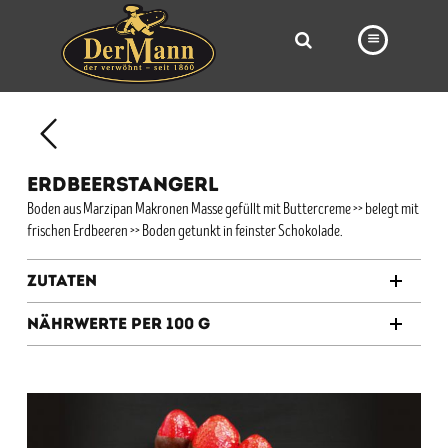
PRODUKTE
FILIALEN
ERDBEERSTANGERL
BÄCKEREI
Boden aus Marzipan Makronen Masse gefüllt mit Buttercreme >> belegt mit
frischen Erdbeeren >> Boden getunkt in feinster Schokolade.
BROTWAY
VORBESTELLUNG
Zutaten
NEWS
Nährwerte per 100 g
KARRIERE
VIDEOS