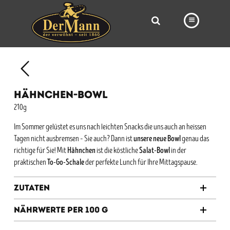
PRODUKTE
FILIALEN
HÄHNCHEN-BOWL
BÄCKEREI
210g
BROTWAY
Im Sommer gelüstet es uns nach leichten Snacks die uns auch an heissen
unsere neue Bowl
Tagen nicht ausbremsen – Sie auch? Dann ist
genau das
VORBESTELLUNG
Hähnchen
Salat-Bowl
richtige für Sie! Mit
ist die köstliche
in der
To-Go-Schale
NEWS
praktischen
der perfekte Lunch für Ihre Mittagspause.
KARRIERE
Zutaten
VIDEOS
Nährwerte per 100 g