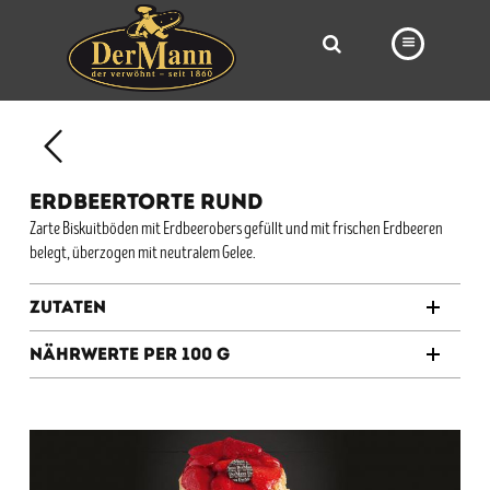
PRODUKTE
FILIALEN
ERDBEERTORTE RUND
BÄCKEREI
Zarte Biskuitböden mit Erdbeerobers gefüllt und mit frischen Erdbeeren
belegt, überzogen mit neutralem Gelee.
BROTWAY
VORBESTELLUNG
Zutaten
NEWS
Nährwerte per 100 g
KARRIERE
VIDEOS