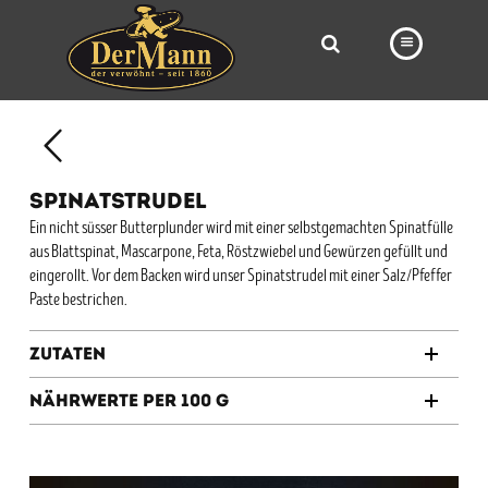
PRODUKTE
FILIALEN
SPINATSTRUDEL
BÄCKEREI
Ein nicht süsser Butterplunder wird mit einer selbstgemachten Spinatfülle
aus Blattspinat, Mascarpone, Feta, Röstzwiebel und Gewürzen gefüllt und
BROTWAY
eingerollt. Vor dem Backen wird unser Spinatstrudel mit einer Salz/Pfeffer
VORBESTELLUNG
Paste bestrichen.
NEWS
Zutaten
KARRIERE
Nährwerte per 100 g
VIDEOS