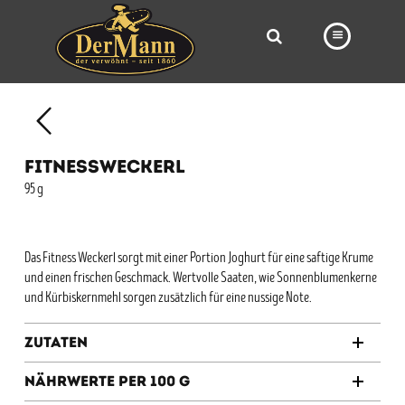
PRODUKTE
FILIALEN
FITNESSWECKERL
BÄCKEREI
95 g
BROTWAY
VORBESTELLUNG
Das Fitness Weckerl sorgt mit einer Portion Joghurt für eine saftige Krume
und einen frischen Geschmack. Wertvolle Saaten, wie Sonnenblumenkerne
NEWS
und Kürbiskernmehl sorgen zusätzlich für eine nussige Note.
KARRIERE
Zutaten
VIDEOS
Nährwerte per 100 g