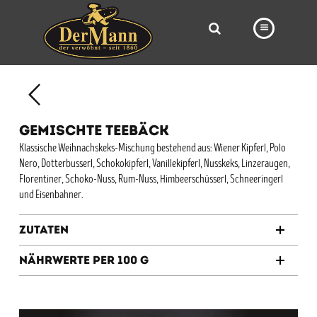
PRODUKTE
FILIALEN
GEMISCHTE TEEBÄCK
BÄCKEREI
Klassische Weihnachskeks-Mischung bestehend aus: Wiener Kipferl, Polo
Nero, Dotterbusserl, Schokokipferl, Vanillekipferl, Nusskeks, Linzeraugen,
BROTWAY
Florentiner, Schoko-Nuss, Rum-Nuss, Himbeerschüsserl, Schneeringerl
VORBESTELLUNG
und Eisenbahner.
NEWS
Zutaten
KARRIERE
Nährwerte per 100 g
VIDEOS