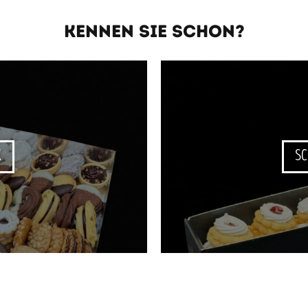
KENNEN SIE SCHON?
K
SC