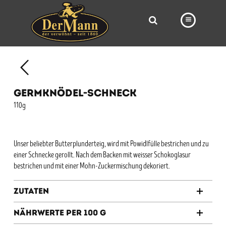
PRODUKTE
FILIALEN
GERMKNÖDEL-SCHNECK
BÄCKEREI
110g
BROTWAY
VORBESTELLUNG
Unser beliebter Butterplunderteig, wird mit Powidlfülle bestrichen und zu
einer Schnecke gerollt. Nach dem Backen mit weisser Schokoglasur
NEWS
bestrichen und mit einer Mohn-Zuckermischung dekoriert.
KARRIERE
Zutaten
VIDEOS
Nährwerte per 100 g