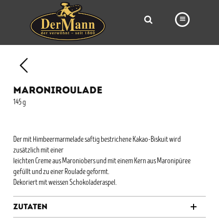
PRODUKTE
FILIALEN
MARONIROULADE
BÄCKEREI
145 g
BROTWAY
VORBESTELLUNG
Der mit Himbeermarmelade saftig bestrichene Kakao-Biskuit wird
zusätzlich mit einer
NEWS
leichten Creme aus Maroniobers und mit einem Kern aus Maronipüree
gefüllt und zu einer Roulade geformt.
KARRIERE
Dekoriert mit weissen Schokoladeraspel.
VIDEOS
Zutaten