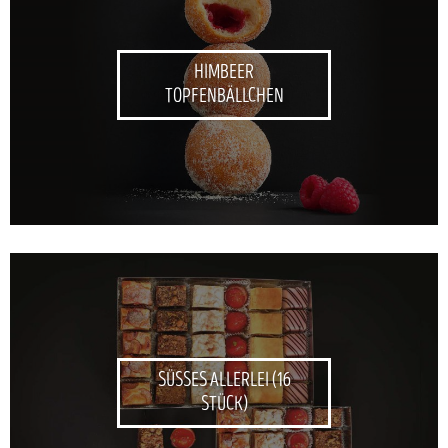
HIMBEER
TOPFENBÄLLCHEN
SÜSSES ALLERLEI (16
STÜCK)