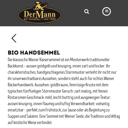
PRODUKTE
FILIALEN
BIO HANDSEMMEL
BÄCKEREI
Die klassische Wiener Kaisersemmel ist ein Meisterwerk traditioneller
Backkunst – aussen goldgelb und knusprig, innen zart und locker. Ihr
BROTWAY
charakteristisches, handgeschlagenes Sternmuster verleiht ihr nicht nur
VORBESTELLUNG
ihr unverwechselbares Aussehen, sondern steht auch für echtes Wiener
Bäckerhandwerk. Aussehen: goldbraune, feinrissige Kruste mit dem
NEWS
typischen fünfteiligen Sternmuster Geruch: zart malzig, mit feinen
Röstaromen Geschmack: mild, leicht buttrig und ausgewogen Textur:
KARRIERE
aussen knusprig, innen flaumig und luftig Verwendbarkeit: vielseitig
einsetzbar – perfekt zum Frühstück, zur Jause oder als Begleitung zu
VIDEOS
Suppen und Salaten. Eine Semmel mit Wiener Seele, die Tradition und Alltag
auf köstliche Weise verbindet.