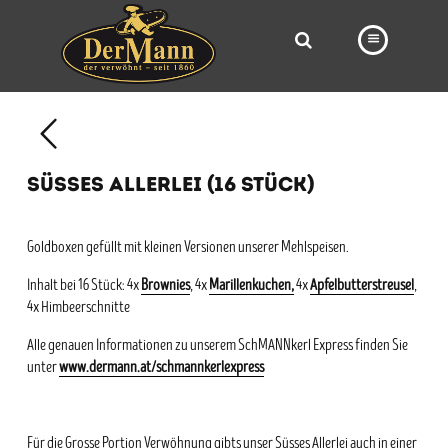
PRODUKTE
FILIALEN
SÜSSES ALLERLEI (16 STÜCK)
BÄCKEREI
BROTWAY
Goldboxen gefüllt mit kleinen Versionen unserer Mehlspeisen.
VORBESTELLUNG
Inhalt bei 16 Stück: 4x
Brownies
, 4x
Marillenkuchen,
4x
Apfelbutterstreusel
,
4x Himbeerschnitte
NEWS
Alle genauen Informationen zu unserem SchMANNkerl Express finden Sie
KARRIERE
unter
www.dermann.at/schmannkerlexpress
VIDEOS
Für die Grosse Portion Verwöhnung gibts unser Süsses Allerlei auch in einer