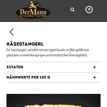
PRODUKTE
FILIALEN
KÄSESTANGERL
BÄCKEREI
Ein Salzstangerl, veredelt mit würzigem Gouda, im Ofen goldbraun
gebacken zu einem knusprigen und aromatischen Genussgebäck.
BROTWAY
VORBESTELLUNG
Zutaten
NEWS
Nährwerte per 100 g
KARRIERE
VIDEOS