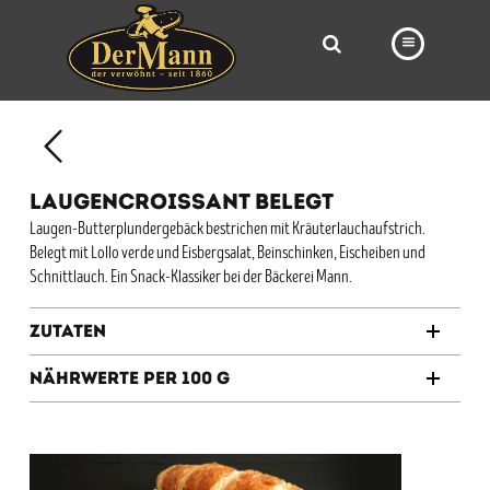
PRODUKTE
FILIALEN
LAUGENCROISSANT BELEGT
BÄCKEREI
Laugen-Butterplundergebäck bestrichen mit Kräuterlauchaufstrich.
Belegt mit Lollo verde und Eisbergsalat, Beinschinken, Eischeiben und
BROTWAY
Schnittlauch. Ein Snack-Klassiker bei der Bäckerei Mann.
VORBESTELLUNG
Zutaten
NEWS
Nährwerte per 100 g
KARRIERE
VIDEOS