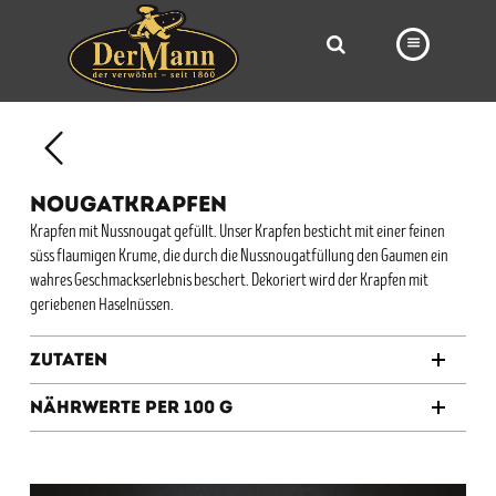
PRODUKTE
FILIALEN
NOUGATKRAPFEN
BÄCKEREI
Krapfen mit Nussnougat gefüllt. Unser Krapfen besticht mit einer feinen
süss flaumigen Krume, die durch die Nussnougatfüllung den Gaumen ein
BROTWAY
wahres Geschmackserlebnis beschert. Dekoriert wird der Krapfen mit
VORBESTELLUNG
geriebenen Haselnüssen.
NEWS
Zutaten
KARRIERE
Nährwerte per 100 g
VIDEOS