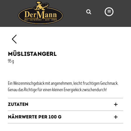
PRODUKTE
FILIALEN
MÜSLISTANGERL
BÄCKEREI
95 g
BROTWAY
VORBESTELLUNG
Ein Weizenmischgebäck mit angenehmem, leicht fruchtigen Geschmack.
Genau das Richtige für einen kleinen Energiekick zwischendurch!
NEWS
Zutaten
KARRIERE
Nährwerte per 100 g
VIDEOS