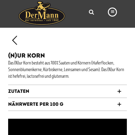
PRODUKTE
FILIALEN
(N)UR KORN
BÄCKEREI
Das (N)ur Korn besteht aus 100% Saaten und Körnern (Haferflocken,
Sonnenblumenkerne, Kürbiskerne, Leinsamen und Sesam). Das (N)ur Korn
BROTWAY
ist hefefrei, lactosefrei und glutenarm.
VORBESTELLUNG
Zutaten
NEWS
Nährwerte per 100 g
KARRIERE
VIDEOS