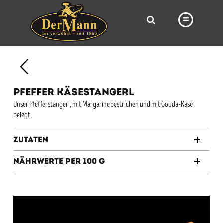
PRODUKTE
FILIALEN
PFEFFER KÄSESTANGERL
BÄCKEREI
Unser Pfefferstangerl, mit Margarine bestrichen und mit Gouda-Käse
belegt.
BROTWAY
VORBESTELLUNG
Zutaten
NEWS
Nährwerte per 100 g
KARRIERE
VIDEOS