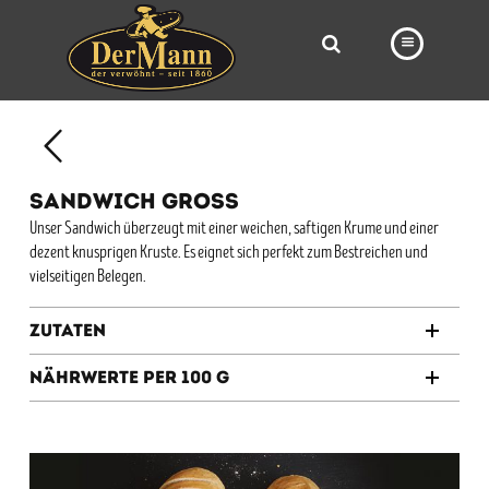
PRODUKTE
FILIALEN
SANDWICH GROSS
BÄCKEREI
Unser Sandwich überzeugt mit einer weichen, saftigen Krume und einer
dezent knusprigen Kruste. Es eignet sich perfekt zum Bestreichen und
BROTWAY
vielseitigen Belegen.
VORBESTELLUNG
Zutaten
NEWS
Nährwerte per 100 g
KARRIERE
VIDEOS