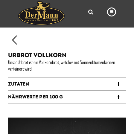
PRODUKTE
FILIALEN
URBROT VOLLKORN
BÄCKEREI
Unser Urbrot ist ein Vollkornbrot, welches mit Sonnenblumenkernen
verfeinert wird.
BROTWAY
VORBESTELLUNG
Zutaten
NEWS
Nährwerte per 100 g
KARRIERE
VIDEOS