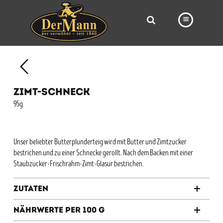
PRODUKTE
FILIALEN
ZIMT-SCHNECK
BÄCKEREI
95g
BROTWAY
VORBESTELLUNG
Unser beliebter Butterplunderteig wird mit Butter und Zimtzucker
bestrichen und zu einer Schnecke gerollt. Nach dem Backen mit einer
NEWS
Staubzucker-Frischrahm-Zimt-Glasur bestrichen.
KARRIERE
Zutaten
VIDEOS
Nährwerte per 100 g