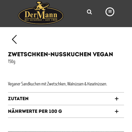
PRODUKTE
FILIALEN
ZWETSCHKEN-NUSSKUCHEN VEGAN
BÄCKEREI
150g
BROTWAY
VORBESTELLUNG
Veganer Sandkuchen mit Zwetschken, Walnüssen & Haselnüssen.
NEWS
Zutaten
KARRIERE
Nährwerte per 100 g
VIDEOS