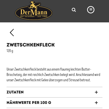
PRODUKTE
FILIALEN
ZWETSCHKENFLECK
BÄCKEREI
120 g
BROTWAY
VORBESTELLUNG
Unser Zwetschkenfleck besteht aus einem flaumig leichten Butter-
Briocheteig, der mit reichlich Zwetschken belegt wird. Anschliessend wird
NEWS
unser Zwetschkenfleck mit Gelee überzogen und Streusel betreut.
KARRIERE
Zutaten
VIDEOS
Nährwerte per 100 g