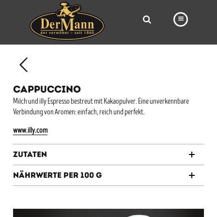
PRODUKTE
FILIALEN
CAPPUCCINO
BÄCKEREI
Milch und illy Espresso bestreut mit Kakaopulver. Eine unverkennbare
Verbindung von Aromen: einfach, reich und perfekt.
BROTWAY
www.illy.com
VORBESTELLUNG
NEWS
Zutaten
KARRIERE
Nährwerte per 100 g
VIDEOS