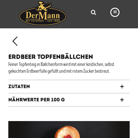
PRODUKTE
FILIALEN
ERDBEER TOPFENBÄLLCHEN
BÄCKEREI
Feiner Topfenteig in Bällchenform wird mit einer köstlichen, selbst
gekochten Erdbeerfülle gefüllt und mit rotem Zucker bestreut.
BROTWAY
VORBESTELLUNG
Zutaten
NEWS
Nährwerte per 100 g
KARRIERE
VIDEOS