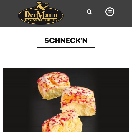
PRODUKTE
SCHNECK'N
FILIALEN
BÄCKEREI
BROTWAY
VORBESTELLUNG
NEWS
KARRIERE
VIDEOS