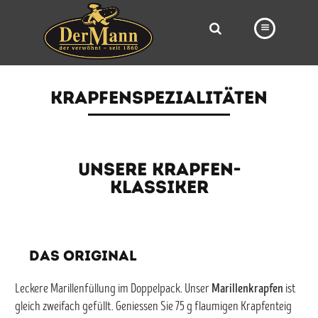
PRODUKTE
KRAPFENSPEZIALITÄTEN
FILIALEN
BÄCKEREI
Unsere Krapfen-
BROTWAY
Klassiker
VORBESTELLUNG
NEWS
DAS ORIGINAL
KARRIERE
VIDEOS
Marillenkrapfen
Leckere Marillenfüllung im Doppelpack. Unser
ist
gleich zweifach gefüllt. Geniessen Sie 75 g flaumigen Krapfenteig