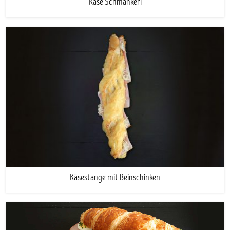
Käse Schmankerl
Käsestange mit Beinschinken