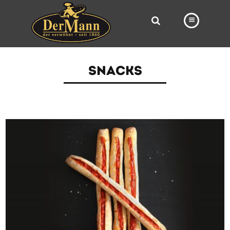
PRODUKTE
SNACKS
FILIALEN
BÄCKEREI
BROTWAY
VORBESTELLUNG
NEWS
KARRIERE
VIDEOS