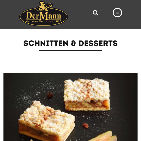
PRODUKTE
SCHNITTEN & DESSERTS
FILIALEN
BÄCKEREI
BROTWAY
VORBESTELLUNG
NEWS
KARRIERE
VIDEOS