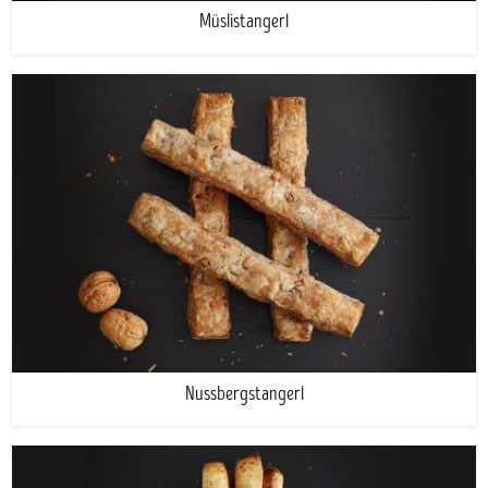
Müslistangerl
Nussbergstangerl