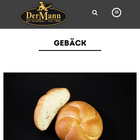
PRODUKTE
GEBÄCK
FILIALEN
BÄCKEREI
BROTWAY
VORBESTELLUNG
NEWS
KARRIERE
VIDEOS