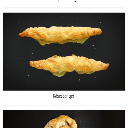
Käsestangerl